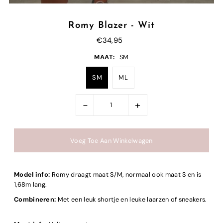
Romy Blazer - Wit
€34,95
MAAT:
SM
SM
ML
-
+
Model info:
Romy draagt maat S/M, normaal ook maat S en is
1,68m lang.
Combineren:
Met een leuk shortje en leuke laarzen of sneakers.