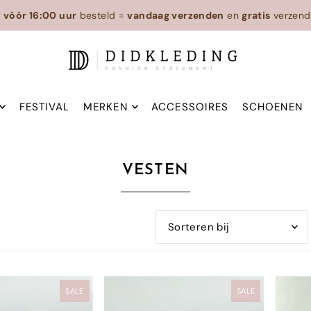
n
vóór 16:00 uur
besteld =
vandaag verzenden
en
gratis
verzend
FESTIVAL
MERKEN
ACCESSOIRES
SCHOENEN
VESTEN
Uitgelicht
Meest relevant
SALE
SALE
Best verkopende