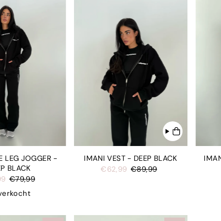
Alfabetisch: A-Z
Alfabetisch: Z-A
Prijs: laag naar hoog
Prijs: hoog naar laag
Datum: oud naar nieuw
Datum: nieuw naar oud
E LEG JOGGER -
IMANI VEST - DEEP BLACK
IMAN
EP BLACK
€62,99
€89,99
99
€79,99
verkocht