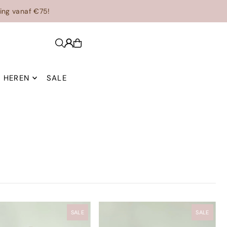
ing vanaf €75!
HEREN
SALE
SALE
SALE