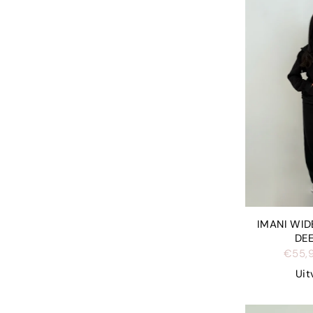
IMANI WID
DE
€55,
Uit