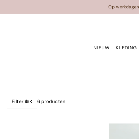
Translation missing: nl.accessibility.skip_to_text
Op werkdage
NIEUW
KLEDING
Filter
6 producten