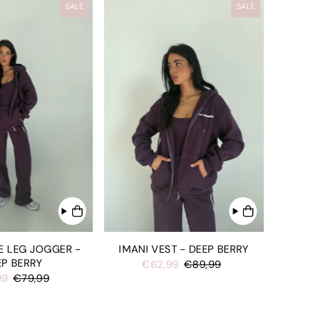
SALE
SALE
E LEG JOGGER -
IMANI VEST - DEEP BERRY
EP BERRY
€62,99
€89,99
99
€79,99