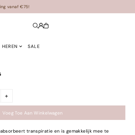
ing vanaf €75!
HEREN
SALE
s
+
absorbeert transpiratie en is gemakkelijk mee te