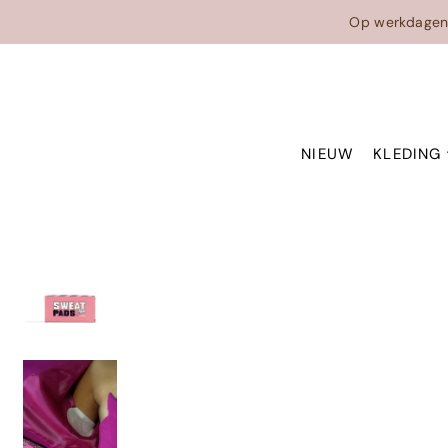
Translation missing: nl.accessibility.skip_to_text
Op werkdage
NIEUW
KLEDING