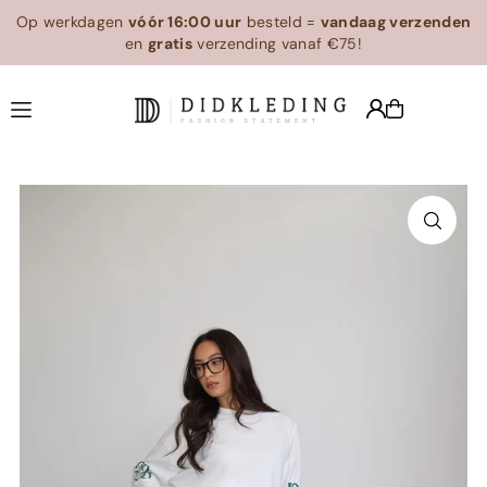
Op werkdagen
vóór 16:00 uur
besteld =
vandaag verzenden
Translation missing: en.accessibility.skip_to_text
en
gratis
verzending vanaf €75!