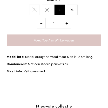
S
M
L
XL
-
+
Model info:
Model draagt normaal maat S en is 1,65m lang.
Combineren:
Met een stoere jeans of rok.
Maat info:
Valt oversized.
Nieuwste collectie