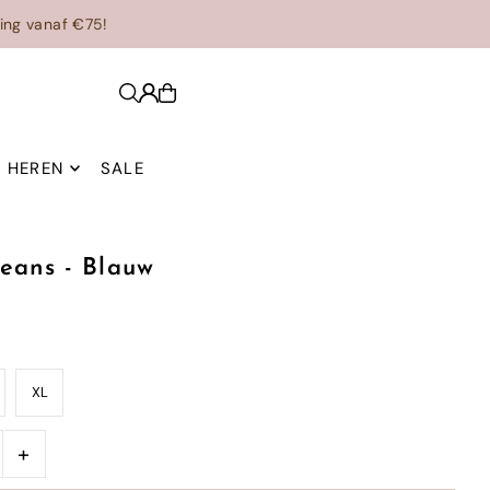
ing vanaf €75!
HEREN
SALE
Jeans - Blauw
XL
+