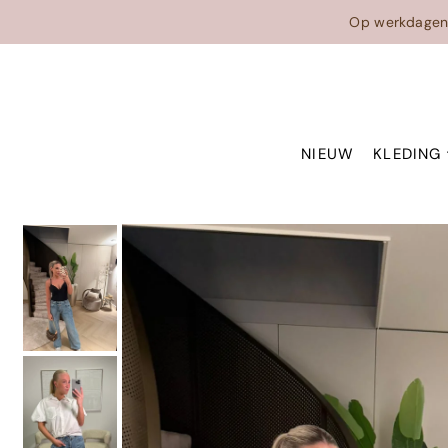
Translation missing: en.accessibility.skip_to_text
Op werkdage
NIEUW
KLEDING