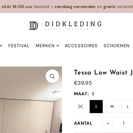
n
vóór 16:00 uur
besteld =
vandaag verzenden
en
gratis
verzend
FESTIVAL
MERKEN
ACCESSOIRES
SCHOENEN
Tessa Low Waist 
€39,95
MAAT:
S
XS
S
M
L
-
AANTAL