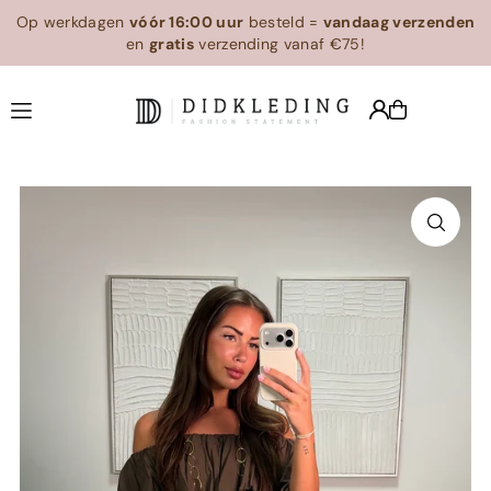
Op werkdagen
vóór 16:00 uur
besteld =
vandaag verzenden
Translation missing: en.accessibility.skip_to_text
en
gratis
verzending vanaf €75!