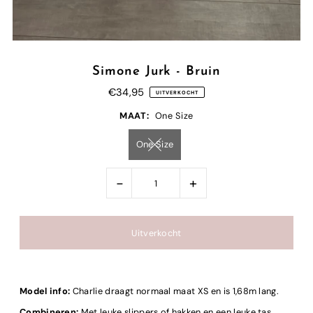
Simone Jurk - Bruin
€34,95
UITVERKOCHT
MAAT:
One Size
One Size
-
+
Model info:
Charlie draagt normaal maat XS en is 1,68m lang.
Combineren:
Met leuke slippers of hakken en een leuke tas.