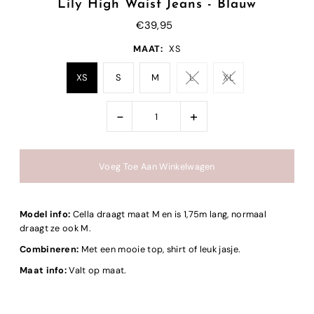
Lily High Waist Jeans - Blauw
€39,95
MAAT:
XS
XS
S
M
L
XL
-
+
Model info:
Cella draagt maat M en is 1,75m lang, normaal
draagt ze ook M.
Combineren:
Met een mooie top, shirt of leuk jasje.
Maat info:
Valt op maat.