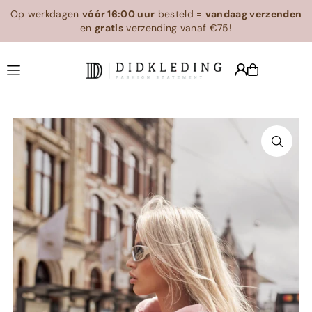
Op werkdagen
vóór 16:00 uur
besteld =
vandaag verzenden
Translation missing: en.accessibility.skip_to_text
en
gratis
verzending vanaf €75!