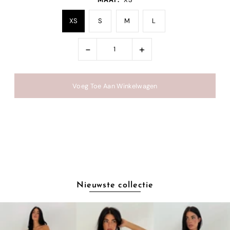
XS
S
M
L
-
+
Nieuwste collectie