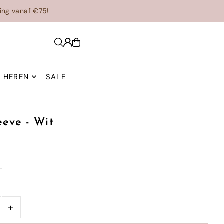
ing vanaf €75!
HEREN
SALE
eeve - Wit
+