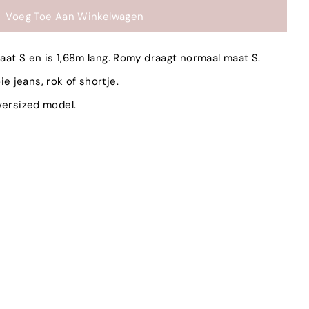
at S en is 1,68m lang. Romy draagt normaal maat S.
e jeans, rok of shortje.
versized model.