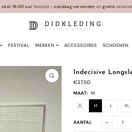
n
vóór 16:00 uur
besteld =
vandaag verzenden
en
gratis
verzend
FESTIVAL
MERKEN
ACCESSOIRES
SCHOENEN
Indecisive Longsl
€37,50
MAAT:
M
S
M
L
XL
-
AANTAL