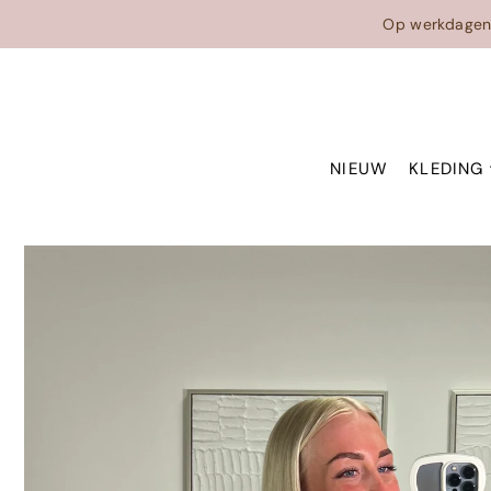
Translation missing: en.accessibility.skip_to_text
Op werkdage
NIEUW
KLEDING