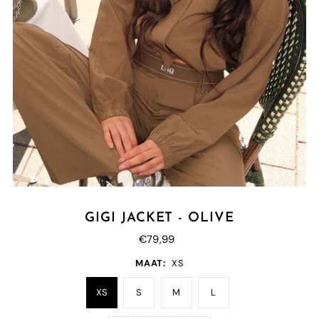
GIGI JACKET - OLIVE
€79,99
MAAT:
XS
XS
S
M
L