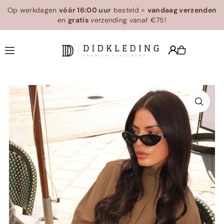
Op werkdagen
vóór 16:00 uur
besteld =
vandaag verzenden
Translation missing: en.accessibility.skip_to_text
en
gratis
verzending vanaf €75!