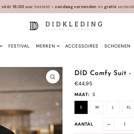
n
vóór 16:00 uur
besteld =
vandaag verzenden
en
gratis
verzend
FESTIVAL
MERKEN
ACCESSOIRES
SCHOENEN
DID Comfy Suit -
€44,95
MAAT:
S
S
M
L
XL
-
AANTAL