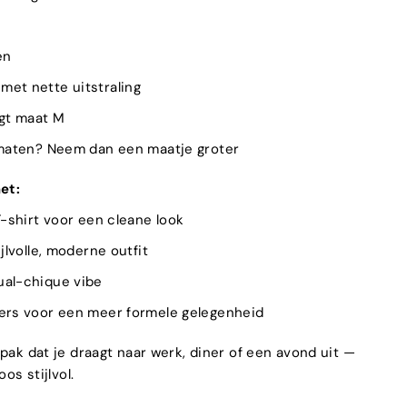
en
et nette uitstraling
agt maat M
 maten? Neem dan een maatje groter
et:
T-shirt voor een cleane look
jlvolle, moderne outfit
ual-chique vibe
fers voor een meer formele gelegenheid
pak dat je draagt naar werk, diner of een avond uit —
os stijlvol.