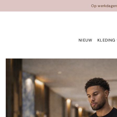
Translation missing: en.accessibility.skip_to_text
Op werkdage
NIEUW
KLEDING