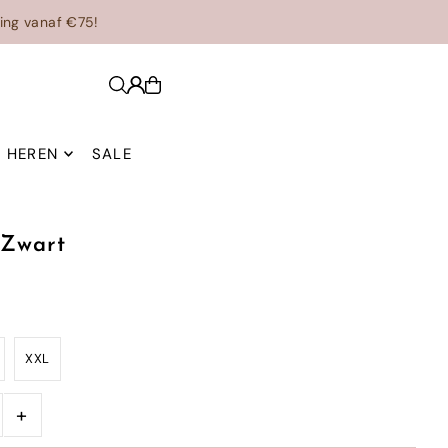
ing vanaf €75!
HEREN
SALE
 Zwart
XXL
+