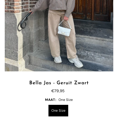
Bella Jas - Geruit Zwart
€79,95
MAAT:
One Size
One Size