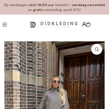
Op werkdagen
vóór 16:00 uur
besteld =
vandaag verzenden
Translation missing: en.accessibility.skip_to_text
en
gratis
verzending vanaf €75!